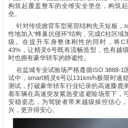
构筑起覆盖整车的全维安全堡垒，构筑
垒。
针对传统掀背车型尾部结构先天短板，sm
性地加入“蜂巢抗侵环”结构，完成C柱区域
级。在提升车身整体刚性的同时，将C
43%，让精灵6号既有流畅造型，也有越
时也拥有豪华轿车的静谧性。
在盐城专业试验场严格遵循ISO 3888-
试中，smart精灵6号以131km/h极限时
测试，打破豪华轿车行业纪录的高速麋鹿
着车辆在高速突发紧急变道避险场景下，
安稳姿态，为驾驶者带来越级操控信心
兴，更开得安心。