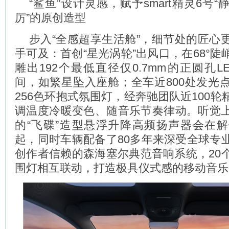
“鲨鱼”设计灵感，赋予smart精灵6号
厉”的原创造型
步入“全感超享生活舱”，细节处的匠心
手可及：首创“星光涡轮”出风口，在68°
雕出192个最低直径仅0.7mm的正圆孔
间，如繁星坠入座舱；全车近800处发光
256色环抱式氛围灯，经奔驰团队近100
调温度冷暖变色、随音乐节奏律动。听觉
的“飞碟”造型悬浮升降高频扬声器会在
起，同时车辆配备了80多年来深受全球专
创作者信赖的森海塞尔典范音响系统，20
围灯相互联动，打造极具仪式感的移动音乐