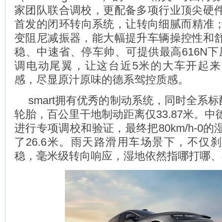
家团队联合调校，更配备多项行业顶尖硬
首发的闭环转向系统，让转向细腻而精准；
变阻尼减振器，能大幅提升车辆操控性和
稳、中速省、停车帅、可提供最高616N下
调电动尾翼，让这台近5米的大车开起
感，尽显原汁原味的德系驾控质感。
smart拥有优秀的制动系统，同时全系标
轮胎，百公里干地制动距离仅33.87米。
进行专项调校和验证，最终把80km/h-0
了26.6米。雨天路滑用车场景下，不仅
稳，毫米级转向响应，湿地依然指哪打哪、