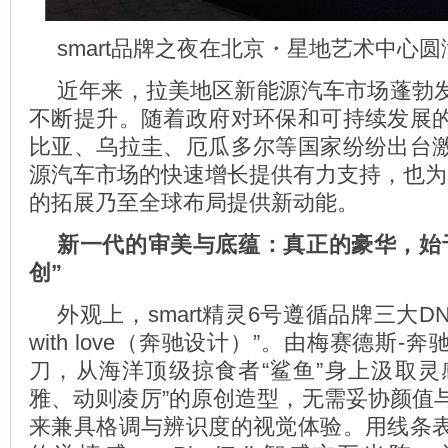
smart品牌之夜在北京・星地艺术中心
近年来，拉美地区新能源汽车市场蓬勃
不断提升。随着政府对环保和可持续发展
比亚、乌拉圭、厄瓜多尔等国家纷纷出台
源汽车市场的快速增长提供有力支持，也为s
的拓展乃至全球布局提供新动能。
新一代的审美与底蕴：真正的豪华，始
创
”
外观上，smart精灵6号遵循品牌三大DNA中
with love（奔驰设计）”。由梅赛德斯-
刀，从海洋顶级掠食者“鲨鱼”身上汲取灵
雅、动则凌厉”的原创造型，无需妥协颜值
来兼具格调与辨识度的视觉体验。用线条