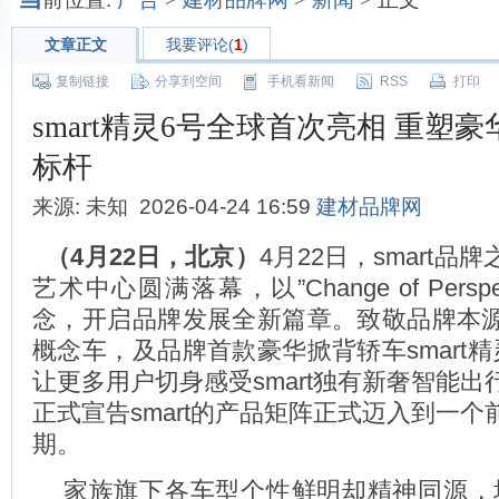
文章正文
我要评论(
1
)
复制链接
分享到空间
手机看新闻
RSS
打印
smart精灵6号全球首次亮相 重塑
标杆
来源: 未知 2026-04-24 16:59
建材品牌网
（
4
月
22
日，北京）
4月22日，smart
艺术中心圆满落幕，以”Change of Perspe
念，开启品牌发展全新篇章。致敬品牌本源的
概念车，及品牌首款豪华掀背轿车smart
让更多用户切身感受smart独有新奢智能
正式宣告smart的产品矩阵正式迈入到一
期。
家族旗下各车型个性鲜明却精神同源，均承