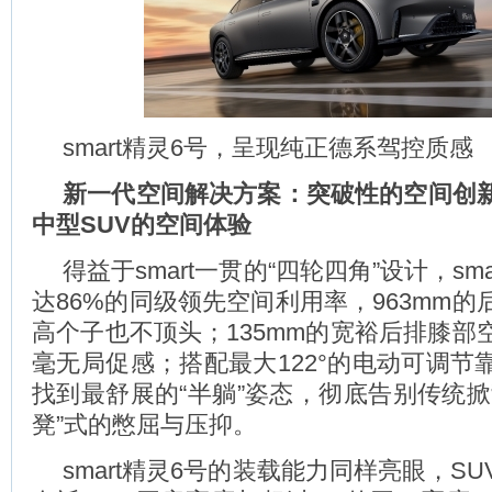
smart精灵6号，呈现纯正德系驾控质感
新一代空间解决方案：突破性的空间创
中型
SUV
的空间体验
得益于smart一贯的“四轮四角”设计，sm
达86%的同级领先空间利用率，963mm
高个子也不顶头；135mm的宽裕后排膝部
毫无局促感；搭配最大122°的电动可调节
找到最舒展的“半躺”姿态，彻底告别传统掀
凳”式的憋屈与压抑。
smart精灵6号的装载能力同样亮眼，S