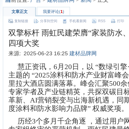
文章正文
我要评论(
1
)
复制链接
分享到空间
手机看新闻
RSS
打印
双擎标杆 雨虹民建荣膺“家装防水
四项大奖
来源: 2025-06-23 16:25
建材品牌网
慧正资讯，6月20日，以 “数绿引擎
主题的 “2025涂料和防水产业财富峰会
里拉大酒店圆满落幕。峰会汇聚500
专家学者及产业链精英，共探双碳目
革新、AI营销裂变与出海新机遇，同期揭
度涂料和防水影响力品牌” 权威奖项。
历经3个多月千企角逐 ，通过用户