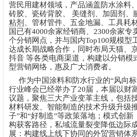
营民用建材领域，产品涵盖防水涂料
砖胶、瓷砖背胶、 美缝剂、加固剂、
粘剂
、管材管件、五金地漏、工具耗
国已有4000余家经销商、2300余家专卖
个分销网点，并与国内Top100规模
达成长期战略合作，同时布局天猫、
抖音 等各类电商渠道，构建以分销模
型营销网络，惠及广大消费者。
作为中国涂料和防水行业的“风向标
行业峰会已经举办了20届，本届以财
议题，聚焦三大产业变革主线，包括
材料研发、智能制造的技术升级升级推
子”和“好制造”等政策落地；模式创新
构获客路径，私域流量裂变降低边际
展：构建线上线下协同的外贸营销体